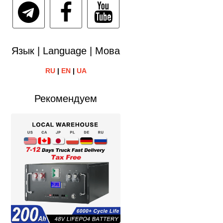
Язык | Language | Мова
RU
|
EN
|
UA
Рекомендуем