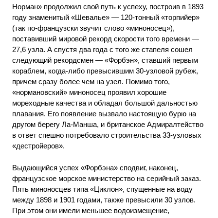
Норман» продолжил свой путь к успеху, построив в 1893
году знаменитый «Шевалье» — 120-тонный «торпийер»
(так по-французски звучит слово «миноносец»),
поставивший мировой рекорд скорости того времени —
27,6 узла. А спустя два года с того же стапеля сошел
следующий рекордсмен — «Форбэн», ставший первым
кораблем, когда-либо превысившим 30-узловой рубеж,
причем сразу более чем на узел. Помимо того,
«нормановский» миноносец проявил хорошие
мореходные качества и обладал большой дальностью
плавания. Его появление вызвало настоящую бурю на
другом берегу Ла-Манша, и британское Адмиралтейство
в ответ спешно потребовало строительства 33-узловых
«дестройеров».
Выдающийся успех «Форбэна» сподвиг, наконец,
французское морское министерство на серийный заказ.
Пять миноносцев типа «Циклон», спущенные на воду
между 1898 и 1901 годами, также превысили 30 узлов.
При этом они имели меньшее водоизмещение,