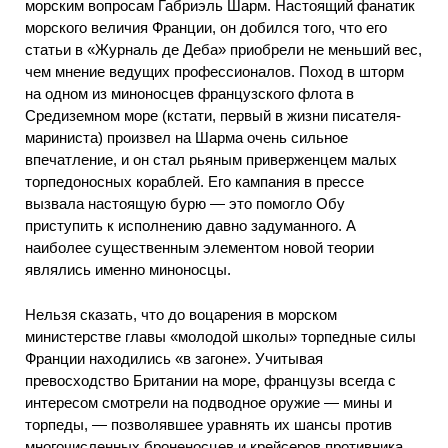
морским вопросам Габриэль Шарм. Настоящий фанатик
морского величия Франции, он добился того, что его
статьи в «Журналь де Деба» приобрели не меньший вес,
чем мнение ведущих профессионалов. Поход в шторм
на одном из миноносцев французского флота в
Средиземном море (кстати, первый в жизни писателя-
мариниста) произвел на Шарма очень сильное
впечатление, и он стал рьяным приверженцем малых
торпедоносных кораблей. Его кампания в прессе
вызвала настоящую бурю — это помогло Обу
приступить к исполнению давно задуманного. А
наиболее существенным элементом новой теории
являлись именно миноносцы.
Нельзя сказать, что до воцарения в морском
министерстве главы «молодой школы» торпедные силы
Франции находились «в загоне». Учитывая
превосходство Британии на море, французы всегда с
интересом смотрели на подводное оружие — мины и
торпеды, — позволявшее уравнять их шансы против
многочисленных броненосцев и крейсеров противника.