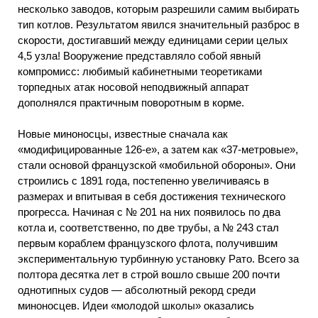
несколько заводов, которым разрешили самим выбирать
тип котлов. Результатом явился значительный разброс в
скорости, достигавший между единицами серии целых
4,5 узла! Вооружение представляло собой явный
компромисс: любимый кабинетными теоретиками
торпедных атак носовой неподвижный аппарат
дополнялся практичным поворотным в корме.
Новые миноносцы, известные сначала как
«модифицированные 126-е», а затем как «37-метровые»,
стали основой французской «мобильной обороны». Они
строились с 1891 года, постепенно увеличиваясь в
размерах и впитывая в себя достижения технического
прогресса. Начиная с № 201 на них появилось по два
котла и, соответственно, по две трубы, а № 243 стал
первым кораблем французского флота, получившим
экспериментальную турбинную установку Рато. Всего за
полтора десятка лет в строй вошло свыше 200 почти
однотипных судов — абсолютный рекорд среди
миноносцев. Идеи «молодой школы» оказались