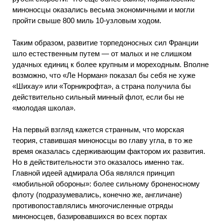
миноносцы оказались весьма экономичными и могли
пройти свыше 800 миль 10-узловым ходом.
Таким образом, развитие торпедоносных сил Франции
шло естественным путем — от малых и не слишком
удачных единиц к более крупным и мореходным. Вполне
возможно, что «Ле Норман» показал бы себя не хуже
«Шихау» или «Торникрофта», а страна получила бы
действительно сильный минный флот, если бы не
«молодая школа».
На первый взгляд кажется странным, что морская
теория, ставившая миноносцы во главу угла, в то же
время оказалась сдерживающим фактором их развития.
Но в действительности это оказалось именно так.
Главной идеей адмирала Оба являлся принцип
«мобильной обороны»: более сильному броненосному
флоту (подразумевались, конечно же, англичане)
противопоставлялись многочисленные отряды
миноносцев, базировавшихся во всех портах