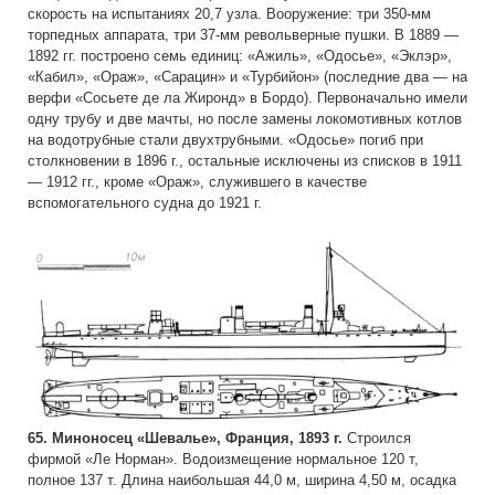
скорость на испытаниях 20,7 узла. Вооружение: три 350-мм
торпедных аппарата, три 37-мм револьверные пушки. В 1889 —
1892 гг. построено семь единиц: «Ажиль», «Одосье», «Эклэр»,
«Кабил», «Ораж», «Сарацин» и «Турбийон» (последние два — на
верфи «Сосьете де ла Жиронд» в Бордо). Первоначально имели
одну трубу и две мачты, но после замены локомотивных котлов
на водотрубные стали двухтрубными. «Одосье» погиб при
столкновении в 1896 г., остальные исключены из списков в 1911
— 1912 гг., кроме «Ораж», служившего в качестве
вспомогательного судна до 1921 г.
65. Миноносец «Шевалье», Франция, 1893 г.
Строился
фирмой «Ле Норман». Водоизмещение нормальное 120 т,
полное 137 т. Длина наибольшая 44,0 м, ширина 4,50 м, осадка