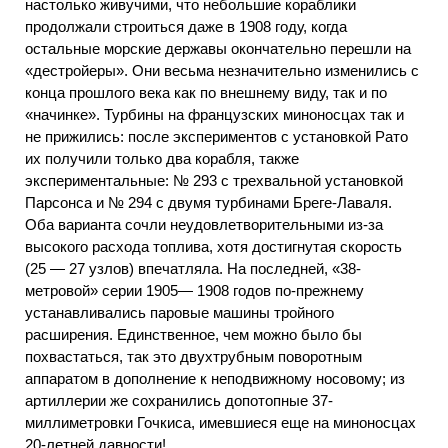
настолько живучими, что небольшие кораблики
продолжали строиться даже в 1908 году, когда
остальные морские державы окончательно перешли на
«дестройеры». Они весьма незначительно изменились с
конца прошлого века как по внешнему виду, так и по
«начинке». Турбины на французских миноносцах так и
не прижились: после экспериментов с установкой Рато
их получили только два корабля, также
экспериментальные: № 293 с трехвальной установкой
Парсонса и № 294 с двумя турбинами Бреге-Лаваля.
Оба варианта сочли неудовлетворительными из-за
высокого расхода топлива, хотя достигнутая скорость
(25 — 27 узлов) впечатляла. На последней, «38-
метровой» серии 1905— 1908 годов по-прежнему
устанавливались паровые машины тройного
расширения. Единственное, чем можно было бы
похвастаться, так это двухтрубным поворотным
аппаратом в дополнение к неподвижному носовому; из
артиллерии же сохранились допотопные 37-
миллиметровки Гочкиса, имевшиеся еще на миноносцах
20-летней давности!