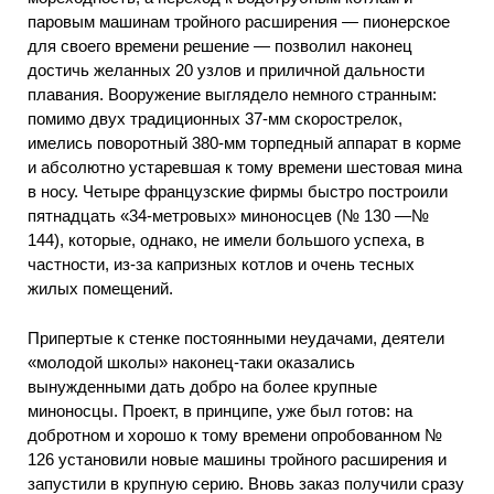
паровым машинам тройного расширения — пионерское
для своего времени решение — позволил наконец
достичь желанных 20 узлов и приличной дальности
плавания. Вооружение выглядело немного странным:
помимо двух традиционных 37-мм скорострелок,
имелись поворотный 380-мм торпедный аппарат в корме
и абсолютно устаревшая к тому времени шестовая мина
в носу. Четыре французские фирмы быстро построили
пятнадцать «34-метровых» миноносцев (№ 130 —№
144), которые, однако, не имели большого успеха, в
частности, из-за капризных котлов и очень тесных
жилых помещений.
Припертые к стенке постоянными неудачами, деятели
«молодой школы» наконец-таки оказались
вынужденными дать добро на более крупные
миноносцы. Проект, в принципе, уже был готов: на
добротном и хорошо к тому времени опробованном №
126 установили новые машины тройного расширения и
запустили в крупную серию. Вновь заказ получили сразу