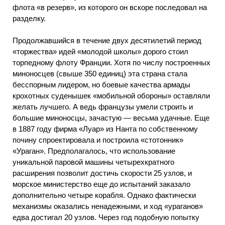
флота «в резерв», из которого он вскоре последовал на
разделку.
Продолжавшийся в течение двух десятилетий период
«торжества» идей «молодой школы» дорого стоил
торпедному флоту Франции. Хотя по числу построенных
миноносцев (свыше 350 единиц) эта страна стала
бесспорным лидером, но боевые качества армады
крохотных суденышек «мобильной обороны» оставляли
желать лучшего. А ведь французы умели строить и
большие миноносцы, зачастую — весьма удачные. Еще
в 1887 году фирма «Луар» из Нанта по собственному
почину спроектировала и построила «стотонник»
«Ураган». Предполагалось, что использование
уникальной паровой машины четырехкратного
расширения позволит достичь скорости 25 узлов, и
морское министерство еще до испытаний заказало
дополнительно четыре корабля. Однако фактически
механизмы оказались ненадежными, и ход «ураганов»
едва достигал 20 узлов. Через год подобную попытку