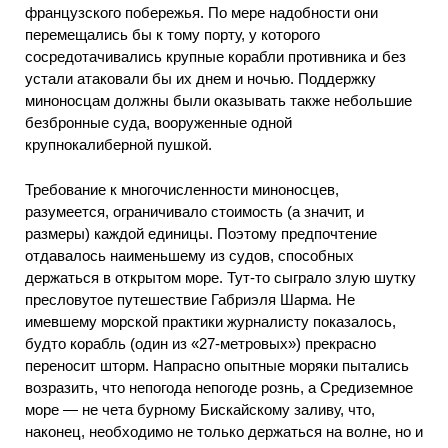
французского побережья. По мере надобности они
перемещались бы к тому порту, у которого
сосредотачивались крупные корабли противника и без
устали атаковали бы их днем и ночью. Поддержку
миноносцам должны были оказывать также небольшие
безбронные суда, вооруженные одной
крупнокалиберной пушкой.
Требование к многочисленности миноносцев,
разумеется, ограничивало стоимость (а значит, и
размеры) каждой единицы. Поэтому предпочтение
отдавалось наименьшему из судов, способных
держаться в открытом море. Тут-то сыграло злую шутку
пресловутое путешествие Габриэля Шарма. Не
имевшему морской практики журналисту показалось,
будто корабль (один из «27-метровых») прекрасно
переносит шторм. Напрасно опытные моряки пытались
возразить, что непогода непогоде рознь, а Средиземное
море — не чета бурному Бискайскому заливу, что,
наконец, необходимо не только держаться на волне, но и