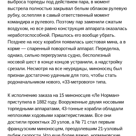
выброса торпеды под действием пара, в момент
выстрела полностью закрывал белым облаком рулевую
рубку, ослепляя в самый ответственный момент
командира и рулевого. Поэтому пар заменили сжатым
воздухом, но все равно конструкция аппарата оказалась
неработоспособной. Пришлось его вообще убрать.
Позднее на носу корабля появилась шестовая мина, а в
корме — спаренный поворотный аппарат. Переделка,
однако, сильно перегрузила судно, бесполезный
носовой шест в конце концов устранили, а надстройку
срезали. Несмотря на все неурядицы, миноносец был
признан достаточно удачным для того, чтобы стать
родоначальником нового, «33-метрового» типа.
К исполнению заказа на 15 миноносцев «Ле Норман»
приступила в 1882 году. Вооруженные двумя носовыми
торпедными аппаратами, 43-тонные корабли обладали
неплохими ходовыми характеристиками. Все они
достигли проектных 20 узлов, а № 71 стал первым
французским миноносцем, преодолевшим 21-узловый
рубеж скорости. Что еще более важно, нормановские