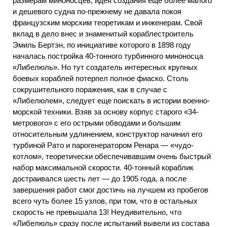
размерам миноносцев, идея создания еще более малого
и дешевого судна по-прежнему не давала покоя
французским морским теоретикам и инженерам. Свой
вклад в дело внес и знаменитый кораблестроитель
Эмиль Бертэн, по инициативе которого в 1898 году
началась постройка 40-тонного турбинного миноносца
«Либелюль». Но тут создатель интересных крупных
боевых кораблей потерпел полное фиаско. Столь
сокрушительного поражения, как в случае с
«Либелюлем», следует еще поискать в истории военно-
морской техники. Взяв за основу корпус старого «34-
метрового» с его острыми обводами и большим
относительным удлинением, конструктор начинил его
турбиной Рато и парогенератором Ренара — «чудо-
котлом», теоретически обеспечивавшим очень быстрый
набор максимальной скорости. 40-тонный кораблик
достраивался шесть лет — до 1905 года, а после
завершения работ смог достичь на лучшем из пробегов
всего чуть более 15 узлов, при том, что в остальных
скорость не превышала 13! Неудивительно, что
«Либелюль» сразу после испытаний вывели из состава