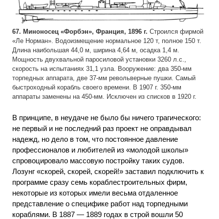
67. Миноносец «Форбэн», Франция, 1896 г.
Строился фирмой
«Ле Норман». Водоизмещение нормальное 120 т, полное 150 т.
Длина наибольшая 44,0 м, ширина 4,64 м, осадка 1,4 м.
Мощность двухвальной паросиловой установки 3260 л.с.,
скорость на испытаниях 31,1 узла. Вооружение: два 350-мм
торпедных аппарата, две 37-мм револьверные пушки. Самый
быстроходный корабль своего времени. В 1907 г. 350-мм
аппараты заменены на 450-мм. Исключен из списков в 1920 г.
В принципе, в неудаче не было бы ничего трагического:
не первый и не последний раз проект не оправдывал
надежд, но дело в том, что постоянное давление
профессионалов и любителей из «молодой школы»
спровоцировало массовую постройку таких судов.
Лозунг «скорей, скорей, скорей!» заставил подключить к
программе сразу семь кораблестроительных фирм,
некоторые из которых имели весьма отдаленное
представление о специфике работ над торпедными
кораблями. В 1887 — 1889 годах в строй вошли 50