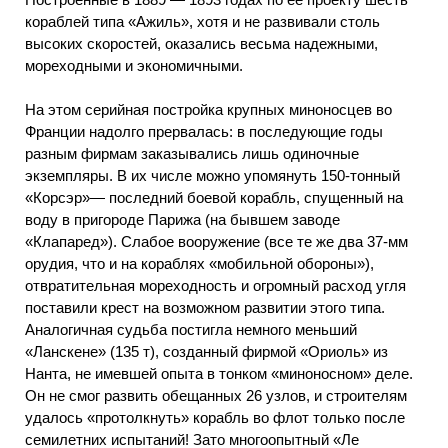
кораблей типа «Ажиль», хотя и не развивали столь
высоких скоростей, оказались весьма надежными,
мореходными и экономичными.
На этом серийная постройка крупных миноносцев во
Франции надолго прервалась: в последующие годы
разным фирмам заказывались лишь одиночные
экземпляры. В их числе можно упомянуть 150-тонный
«Корсэр»— последний боевой корабль, спущенный на
воду в пригороде Парижа (на бывшем заводе
«Клапаред»). Слабое вооружение (все те же два 37-мм
орудия, что и на кораблях «мобильной обороны»),
отвратительная мореходность и огромный расход угля
поставили крест на возможном развитии этого типа.
Аналогичная судьба постигла немного меньший
«Ланскене» (135 т), созданный фирмой «Ориоль» из
Нанта, не имевшей опыта в тонком «миноносном» деле.
Он не смог развить обещанных 26 узлов, и строителям
удалось «протолкнуть» корабль во флот только после
семилетних испытаний! Зато многоопытный «Ле