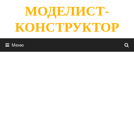
Перейти
МОДЕЛИСТ-
к
содержимому
КОНСТРУКТОР
Меню