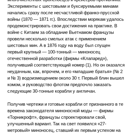
Эксперименты с шестовыми и буксируемыми минами
начались сразу после несчастливой франко-прусской
войны (1870 — 1871 гг.). Впоследствии морякам удалось
продемонстрировать свои достижения на практике. В
войне с Китаем за обладание Вьетнамом французы
провели несколько смелых атак с применением
шестовых мин. А в 1876 году на воду был спущен
первый крупный — 100-тонный — миноносец
отечественной разработки (фирмы «Клапаред»),
получивший соответствующий номер (1). Но он оказался
неудачным, как, впрочем, и его «младшие братья» (№ 2
и № 3) водоизмещением около 30 т. Первый блин вышел
комом, и руководство флотом предпочло заказать
следующие 30-тонные корабли у англичан.
Получив чертежи и готовые корабли от признанного в те
времена законодателя миноносной моды — фирмы
«Торникрофт», французы спроектировали свой,
улучшенный вариант. Так на свет появился «27-
метровый» миноносец, ставший их первым успехом на