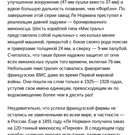
улучшенное вооружение (47-мм пушки вместо 37-мм) и
вдвое большую дальность плавания, чем «Форбэн». По
завершении этой серии завод Ле Нормана приступил к
реализации давней задумки — бронированного
миноносца. Шесть кораблей типа «Мистраль»
представляли собой «циклоны» с несколько менее
мощной машиной, прикрытой с боков своего рода поясом
и траверзами толщиной 24 мм, а сверху — 9-мм палубой.
Считалось, что такая броня надежно защитит от огня
всех миноносных пушек того времени, включая 76-мм.
Небольшие «мистрали» оставались фаворитами
французских ВМС даже во время Первой мировой
войны. Они пошли на слом только в 1925— 1928 годах,
уступив свои имена единицам, превосходящим их по
водоизмещению более чем в десять раз!
Неудивительно, что успехи французской фирмы не
остались не замеченными во всем мире, в частности —
в России. Еще в 1891 году «Ле Норман» получила заказ
на 120-тонный миноносец «Пернов». В следующем году
корабль успешно прошел испытания, развив скорость