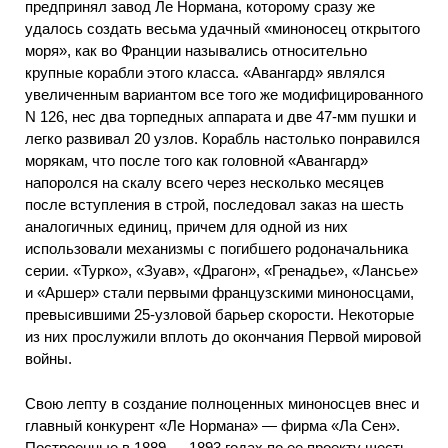
предпринял завод Ле Нормана, которому сразу же
удалось создать весьма удачный «миноносец открытого
моря», как во Франции назывались относительно
крупные корабли этого класса. «Авангард» являлся
увеличенным вариантом все того же модифицированного
N 126, нес два торпедных аппарата и две 47-мм пушки и
легко развивал 20 узлов. Корабль настолько понравился
морякам, что после того как головной «Авангард»
напоролся на скалу всего через несколько месяцев
после вступления в строй, последовал заказ на шесть
аналогичных единиц, причем для одной из них
использовали механизмы с погибшего родоначальника
серии. «Турко», «Зуав», «Драгон», «Гренадье», «Лансье»
и «Аршер» стали первыми французскими миноносцами,
превысившими 25-узловой барьер скорости. Некоторые
из них прослужили вплоть до окончания Первой мировой
войны.
Свою лепту в создание полноценных миноносцев внес и
главный конкурент «Ле Нормана» — фирма «Ла Сен».
Построенные в 1889 — 1893 годах по ее проекту шесть