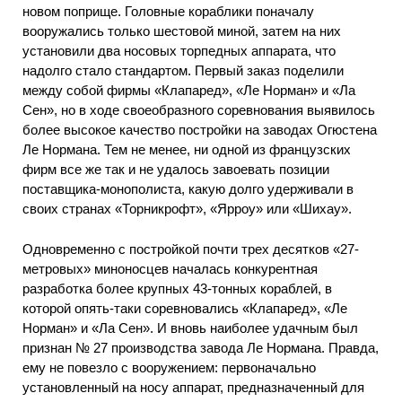
новом поприще. Головные кораблики поначалу
вооружались только шестовой миной, затем на них
установили два носовых торпедных аппарата, что
надолго стало стандартом. Первый заказ поделили
между собой фирмы «Клапаред», «Ле Норман» и «Ла
Сен», но в ходе своеобразного соревнования выявилось
более высокое качество постройки на заводах Огюстена
Ле Нормана. Тем не менее, ни одной из французских
фирм все же так и не удалось завоевать позиции
поставщика-монополиста, какую долго удерживали в
своих странах «Торникрофт», «Ярроу» или «Шихау».
Одновременно с постройкой почти трех десятков «27-
метровых» миноносцев началась конкурентная
разработка более крупных 43-тонных кораблей, в
которой опять-таки соревновались «Клапаред», «Ле
Норман» и «Ла Сен». И вновь наиболее удачным был
признан № 27 производства завода Ле Нормана. Правда,
ему не повезло с вооружением: первоначально
установленный на носу аппарат, предназначенный для