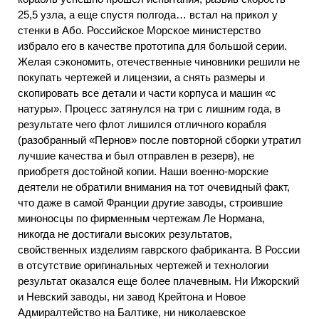
25,5 узла, а еще спустя полгода… встал на прикол у
стенки в Або. Российское Морское министерство
избрало его в качестве прототипа для большой серии.
Желая сэкономить, отечественные чиновники решили не
покупать чертежей и лицензии, а снять размеры и
скопировать все детали и части корпуса и машин «с
натуры». Процесс затянулся на три с лишним года, в
результате чего флот лишился отличного корабля
(разобранный «Пернов» после повторной сборки утратил
лучшие качества и был отправлен в резерв), не
приобретя достойной копии. Наши военно-морские
деятели не обратили внимания на тот очевидный факт,
что даже в самой Франции другие заводы, строившие
миноносцы по фирменным чертежам Ле Нормана,
никогда не достигали высоких результатов,
свойственных изделиям гаврского фабриканта. В России
в отсутствие оригинальных чертежей и технологии
результат оказался еще более плачевным. Ни Ижорский
и Невский заводы, ни завод Крейтона и Новое
Адмиралтейство на Балтике, ни николаевское