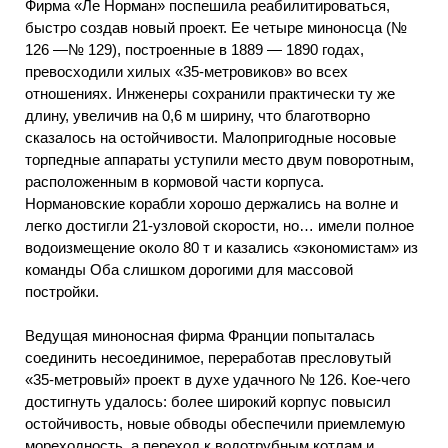
Фирма «Ле Норман» поспешила реабилитироваться,
быстро создав новый проект. Ее четыре миноносца (№
126 —№ 129), построенные в 1889 — 1890 годах,
превосходили хилых «35-метровиков» во всех
отношениях. Инженеры сохранили практически ту же
длину, увеличив на 0,6 м ширину, что благотворно
сказалось на остойчивости. Малопригодные носовые
торпедные аппараты уступили место двум поворотным,
расположенным в кормовой части корпуса.
Нормановские корабли хорошо держались на волне и
легко достигли 21-узловой скорости, но… имели полное
водоизмещение около 80 т и казались «экономистам» из
команды Оба слишком дорогими для массовой
постройки.
Ведущая миноносная фирма Франции попыталась
соединить несоединимое, переработав пресловутый
«35-метровый» проект в духе удачного № 126. Кое-чего
достигнуть удалось: более широкий корпус повысил
остойчивость, новые обводы обеспечили приемлемую
мореходность, а переход к водотрубным котлам и