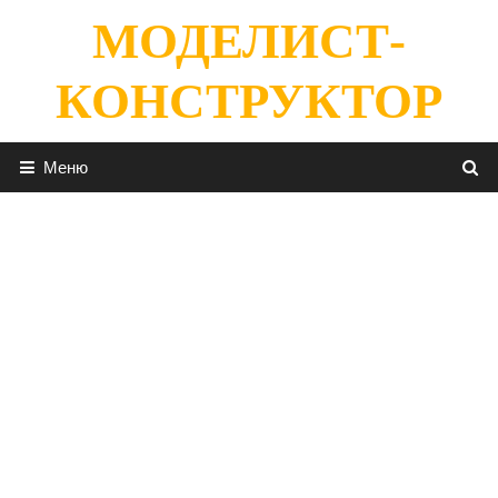
Перейти
МОДЕЛИСТ-
к
содержимому
КОНСТРУКТОР
Меню