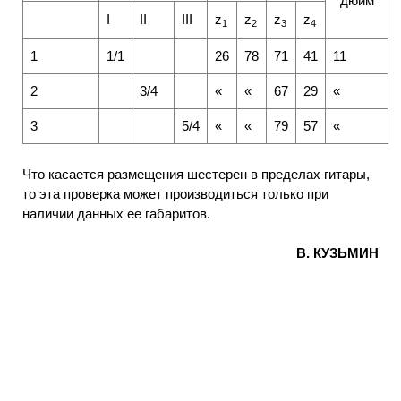
дюйм
I
ІІ
ІІІ
z
z
z
z
1
2
3
4
1
1/1
26
78
71
41
11
2
3/4
«
«
67
29
«
3
5/4
«
«
79
57
«
Что касается размещения шестерен в пределах гитары,
то эта проверка может производиться только при
наличии данных ее габаритов.
В. КУЗЬМИН