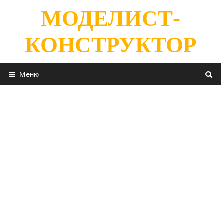
Перейти
МОДЕЛИСТ-
к
содержимому
КОНСТРУКТОР
Меню