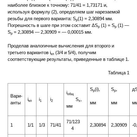
наиболее близкое к точному: 71/41 = 1,73171 и,
используя формулу (2), определяем шаг нарезаемой
резьбы для первого варианта: S
(1) = 2,30894 мм.
p
Погрешность в шаге при этом составит ΔS
(1) = S
(1) —
р
р
S
= 2,30894 — 2,30909 = — 0,00015 мм.
р
Проделав аналогичные вычисления для второго и
третьего вариантов i
(3/4 и 5/4), получим
кп
соответствующие результаты, приведенные в таблице 1.
Таблица 1
S
(i),
S
,
д
p
p
і
общ
Вари­
і
і
і
S
,
кп
1
2
x
анты
мм
мм
м
мм
71/123
1
1/1
1/3
71/41
2,30894
2,30909
-0
4