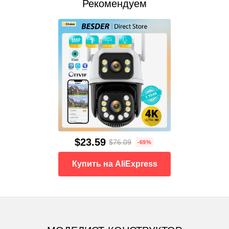
Рекомендуем
$23.59
$76.09
-69%
Купить на AliExpress