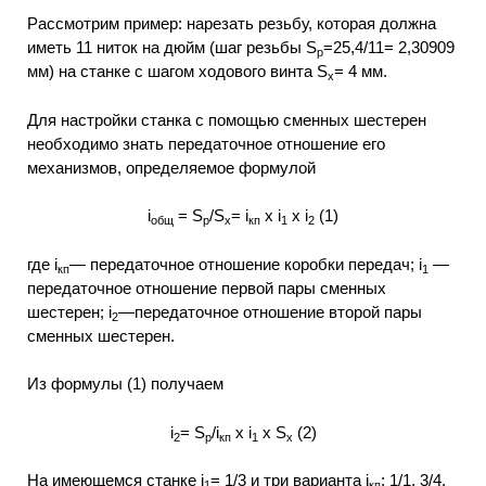
Рассмотрим пример: нарезать резьбу, которая должна
иметь 11 ниток на дюйм (шаг резьбы S
=25,4/11= 2,30909
p
мм) на станке с шагом ходового винта S
= 4 мм.
x
Для настройки станка с помощью сменных шестерен
необходимо знать передаточное отношение его
механизмов, определяемое формулой
і
= S
/S
= і
х і
х і
(1)
общ
p
x
кп
1
2
где i
— передаточное отношение коробки передач; i
—
кп
1
передаточное отношение первой пары сменных
шестерен; i
—передаточное отношение второй пары
2
сменных шестерен.
Из формулы (1) получаем
і
= S
/і
x і
х S
(2)
2
p
кп
1
x
На имеющемся станке i
= 1/3 и три варианта i
: 1/1, 3/4,
1
кп