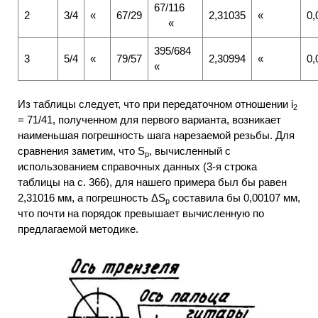
67/116
2
3/4
«
67/29
2,31035
«
0,
«
395/684
3
5/4
«
79/57
2,30994
«
0,
«
Из таблицы следует, что при передаточном отношении i
2
= 71/41, полученном для первого варианта, возникает
наименьшая погрешность шага нарезаемой резьбы. Для
сравнения заметим, что S
, вычисленный с
p
использованием справочных данных (3-я строка
таблицы на с. 366), для нашего примера был бы равен
2,31016 мм, а погрешность ΔS
составила бы 0,00107 мм,
p
что почти на порядок превышает вычисленную по
предлагаемой методике.