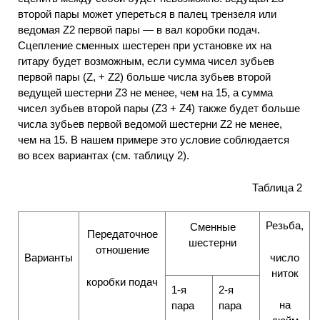
второй пары может упереться в палец трензеля или
ведомая Z2 первой пары — в вал коробки подач.
Сцепление сменных шестерен при установке их на
гитару будет возможным, если сумма чисел зубьев
первой пары (Z, + Z2) больше числа зубьев второй
ведущей шестерни Z3 не менее, чем на 15, а сумма
чисел зубьев второй пары (Z3 + Z4) также будет больше
числа зубьев первой ведомой шестерни Z2 не менее,
чем на 15. В нашем примере это условие соблюдается
во всех вариантах (см. таблицу 2).
Таблица 2
Резьба,
Сменные
Передаточное
шестерни
отношение
число
Варианты
ниток
коробки подач
1-я
2-я
на
пара
пара