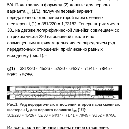
5/4. Подставляя в формулу (2) данные для первого
варианта i
(1/1), получим первый вариант
кп
передаточного отношения второй пары сменных
шестерен: i
(1) = 381/220 = 1,73182. Теперь штрих числа
2
381 на движке логарифмической линейки совмещаем со
штрихом числа 220 на основной шкале и по
совмещенным штрихам целых чисел определяем ряд
передаточных отношений, приближенно равных
исходному (рис.1):≈
i
(1) = 381/220 ≈ 45/26 ≈ 52/30 ≈ 64/37 ≈ 71/41 ≈ 78/45 ≈
2
90/52 ≈ 97/56.
Рис.1. Ряд передаточных отношений второй пары сменных
шестерен i
для первого варианта i
(1/1):
2
кп
381/220 ≈ 45/26 ≈ 52/30 ≈ 64/37 ≈ 71/41 ≈ 78/45 ≈ 90/52 ≈ 97/56.
Из всего ряда выбираем передаточное отношение,