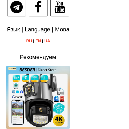
Язык | Language | Мова
RU
|
EN
|
UA
Рекомендуем