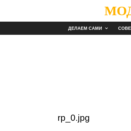
Перейти
МО
к
содержимому
ДЕЛАЕМ САМИ
СОВ
rp_0.jpg