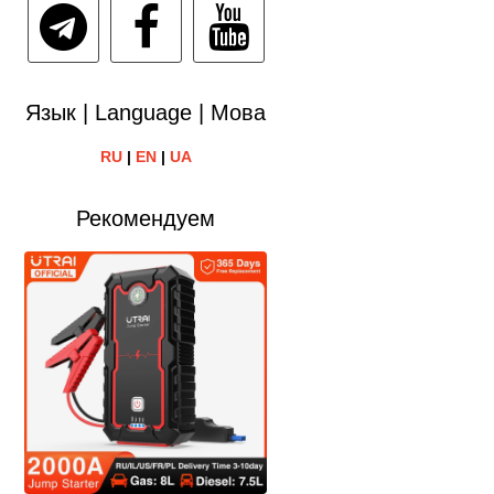
Язык | Language | Мова
RU
|
EN
|
UA
Рекомендуем