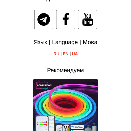
Язык | Language | Мова
RU
|
EN
|
UA
Рекомендуем