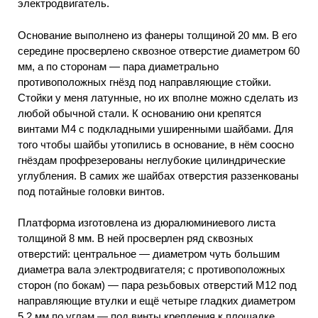
электродвигатель.
Основание выполнено из фанеры толщиной 20 мм. В его
середине просверлено сквозное отверстие диаметром 60
мм, а по сторонам — пара диаметрально
противоположных гнёзд под направляющие стойки.
Стойки у меня латунные, но их вполне можно сделать из
любой обычной стали. К основанию они крепятся
винтами М4 с подкладными уширенными шайбами. Для
того чтобы шайбы утопились в основание, в нём соосно
гнёздам профрезерованы неглубокие цилиндрические
углубления. В самих же шайбах отверстия раззенкованы
под потайные головки винтов.
Платформа изготовлена из дюралюминиевого листа
толщиной 8 мм. В ней просверлен ряд сквозных
отверстий: центральное — диаметром чуть большим
диаметра вала электродвигателя; с противоположных
сторон (по бокам) — пара резьбовых отверстий М12 под
направляющие втулки и ещё четыре гладких диаметром
5,2 мм по углам — под винты крепления к площадке