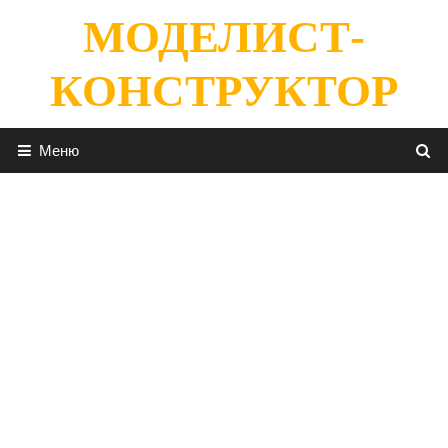
Перейти
МОДЕЛИСТ-
к
содержимому
КОНСТРУКТОР
Меню