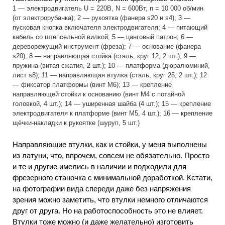
1 — электродвигатель U = 220В, N = 600Вт, n = 10 000 об/мин
(от электрорубанка); 2 — рукоятка (фанера s20 и s4); 3 —
пусковая кнопка включателя электродвигателя; 4 — питающий
кабель со штепсельной вилкой; 5 — цанговый патрон; 6 —
дереворежущий инструмент (фреза); 7 — основание (фанера
s20); 8 — направляющая стойка (сталь, круг 12, 2 шт.); 9 —
пружина (витая сжатия, 2 шт.); 10 — платформа (дюралюминий,
лист s8); 11 — направляющая втулка (сталь, круг 25, 2 шт.); 12
— фиксатор платформы (винт М6); 13 — крепление
направляющей стойки к основанию (винт М4 с потайной
головкой, 4 шт.); 14 — уширенная шайба (4 шт.); 15 — крепление
электродвигателя к платформе (винт М5, 4 шт.); 16 — крепление
щёчки-накладки к рукоятке (шуруп, 5 шт.)
Направляющие втулки, как и стойки, у меня выполнены
из латуни, что, впрочем, совсем не обязательно. Просто
и те и другие имелись в наличии и подходили для
фрезерного станочка с минимальной доработкой. Кстати,
на фотографии вида спереди даже без напряжения
зрения можно заметить, что втулки немного отличаются
друг от друга. Но на работоспособность это не влияет.
Втулки тоже можно (и даже желательно) изготовить