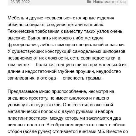
Рубрики
Наша мастерская
26.05.2022
Мебель и другие «серьезные» столярные изделия
обычно собирают, соединяя детали на шипах.
Технические требования к качеству таких узлов очень
высокие. Выполнить их можно либо методом
фрезерования, либо с помощью специальной оснастки.
У существующих конструкций самодельных шипорезов,
независимо от их сложности, есть свои недостатки, в
том числе — большая толщина шипов при маленькой их
длине и недостаточной глубине проушин, неудобство
запиливания, а отсюда — опасность травмы.
Предлагаемое мною приспособление, несмотря на
внешнюю простоту, не имеет аналогов и лишено
упомянутых недостатков. Оно состоит из жесткой
металлической полосы с двумя ручками и набора
пластин-проставок, между которыми зажимаются два
пильных полотна. В собранном виде этот пакет с обеих
сторон (возле ручек) стягивается винтами М5. Вместе со