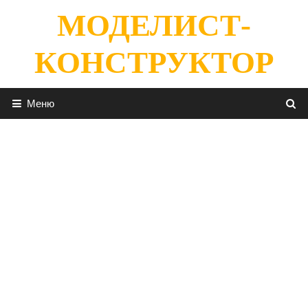
Перейти
МОДЕЛИСТ-
к
содержимому
КОНСТРУКТОР
Меню