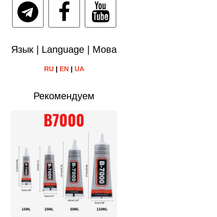
Язык | Language | Мова
RU
|
EN
|
UA
Рекомендуем