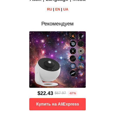
RU
|
EN
|
UA
Рекомендуем
$22.43
$67.97
-67%
Купить на AliExpress