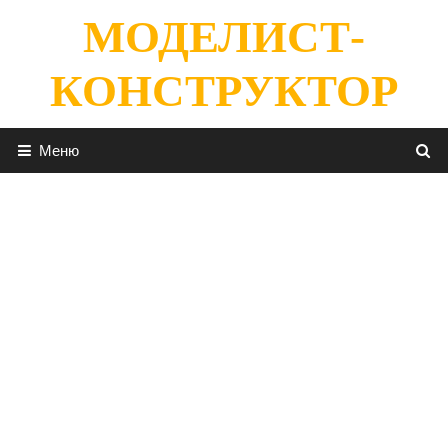
Перейти
МОДЕЛИСТ-
к
содержимому
КОНСТРУКТОР
Меню