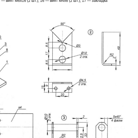
 винт М6х16 (2 шт.); 16 — винт М4х6 (2 шт.); 17 — закладка