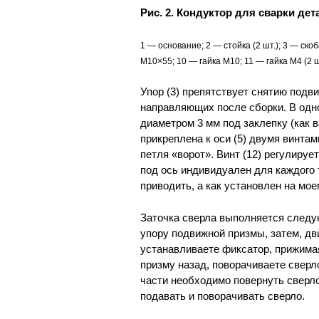
Рис. 2. Кондуктор для сварки дет
1 — основание; 2 — стойка (2 шт.); 3 — скоб
М10×55; 10 — гайка М10; 11 — гайка М4 (2 ш
Упор (3) препятствует снятию подв
направляющих после сборки. В одно
диаметром 3 мм под заклепку (как в
прикреплена к оси (5) двумя винтам
петля «ворот». Винт (12) регулируе
под ось индивидуален для каждого 
приводить, а как установлен на мо
Заточка сверла выполняется следу
упору подвижной призмы, затем, дв
устанавливаете фиксатор, прижимая
призму назад, поворачиваете сверл
части необходимо повернуть сверло
подавать и поворачивать сверло.