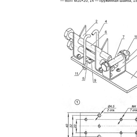
— болт М10×20; 14 — пружинная шайба; 15 —