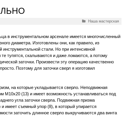
ИЛЬНО
Рубрики
Наша мастерская
ьца в инструментальном арсенале имеется многочисленный
зного диаметра. Изготовлены они, как правило, из
 инструментальной стали. Но при интенсивной
 те тупятся, скалываются и даже ломаются, а потому
дической заточки. Произвести эту операцию качественно
росто. Поэтому для заточки сверл я изготовил
 призм, на которые укладывается сверло. Неподвижная
том М10х20 (13) и имеет возможность устанавливаться под
заднего угла заточки сверла. Подвижная призма
 и имеет съемный упор (8), в который упирается
имости заточить длинное сверло выкручиваются два винта