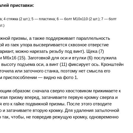
алей приставки:
а; 4 стяжка (2 шт.); 5 — пластина; 6 — болт М10х110 (2 шт.); 7 — болт
т.)
ижной призмы, а также поддерживает параллельность
й из гаек упора высверливается сквозное отверстие
ариант, можно нарезать резьбу под винт). Щека (7)
и М6х16 (15). Заготовкой для оси и втулки (6) послужила
т высоту подъема оси, а винт (11) фиксирует ось. Кронштейн
точила или заточного станка, поэтому нет смысла его
ем приспособлении — видно на фото 1.
ющим образом: сначала сверло хвостовиком прижимаете к
игая призму вперед, затачиваете первую кромку сверла и
 его к гайке подвижной призмы. После этого отводите
о и затачиваете вторую кромку. Для удаления затылочной
 так, чтобы, не повредив режущую кромку, одновременно