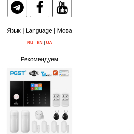
Язык | Language | Мова
RU
|
EN
|
UA
Рекомендуем