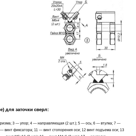
е) для заточки сверл:
зма; 3 — упор; 4 — направляющая (2 шт.); 5 — ось; 6 — втулка; 7 —
— винт фиксатора; 11 — винт стопорения оси; 12 винт подъема оси; 13