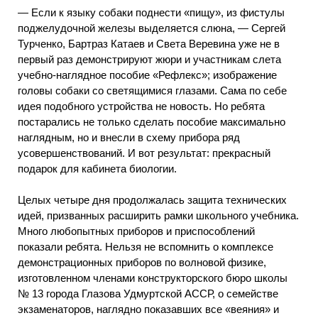
—
Если к языку собаки поднести «пищу», из фистулы
поджелудочной железы выделяется слюна, — Сергей
Турченко, Бартраз Катаев и Света Веревина уже не в
первый раз демонстрируют жюри и участникам слета
учебно-наглядное пособие «Рефлекс»; изображение
головы собаки со светящимися глазами. Сама по себе
идея подобного устройства не новость. Но ребята
постарались не только сделать пособие максимально
наглядным, но и внесли в схему прибора ряд
усовершенствований. И вот результат: прекрасный
подарок для кабинета биологии.
Целых четыре дня продолжалась защита технических
идей, призванных расширить рамки школьного учебника.
Много любопытных приборов и приспособлений
показали ребята. Нельзя не вспомнить о комплексе
демонстрационных приборов по волновой физике,
изготовленном членами конструкторского бюро школы
№ 13 города Глазова Удмуртской АССР, о семействе
экзаменаторов, наглядно показавших все «веяния» и