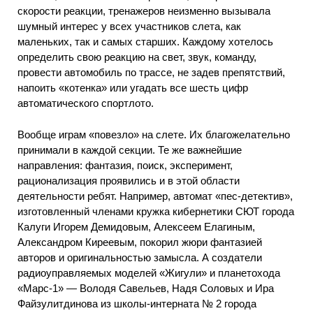
скорости реакции, тренажеров неизменно вызывала
шумный интерес у всех участников слета, как
маленьких, так и самых старших. Каждому хотелось
определить свою реакцию на свет, звук, команду,
провести автомобиль по трассе, не задев препятствий,
напоить «котенка» или угадать все шесть цифр
автоматического спортлото.
Вообще играм «повезло» на слете. Их благожелательно
принимали в каждой секции. Те же важнейшие
направления: фантазия, поиск, эксперимент,
рационализация проявились и в этой области
деятельности ребят. Например, автомат «пес-детектив»,
изготовленный членами кружка кибернетики СЮТ города
Калуги Игорем Демидовым, Алексеем Елагиным,
Александром Киреевым, покорил жюри фантазией
авторов и оригинальностью замысла. А создатели
радиоуправляемых моделей «Жигули» и планетохода
«Марс-1» — Володя Савельев, Надя Соловых и Ира
Файзулитдинова из школы-интерната № 2 города