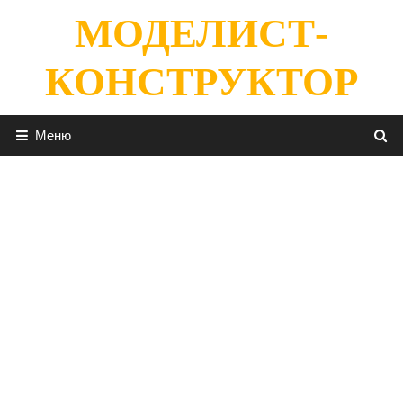
Перейти
МОДЕЛИСТ-
к
содержимому
КОНСТРУКТОР
Меню