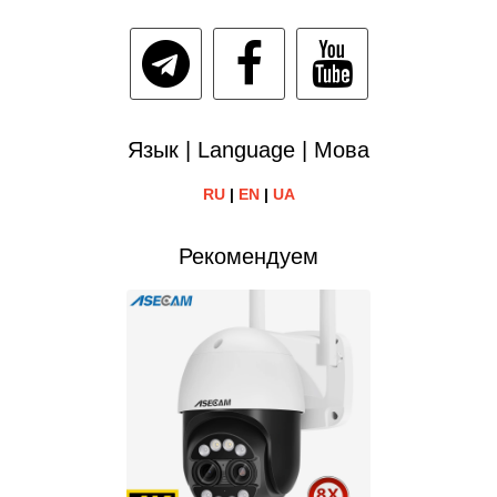
Язык | Language | Мова
RU
|
EN
|
UA
Рекомендуем