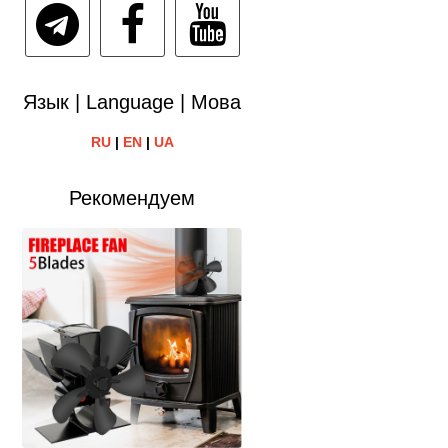
Язык | Language | Мова
RU
|
EN
|
UA
Рекомендуем