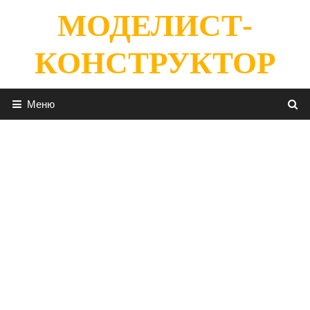
Перейти
МОДЕЛИСТ-
к
содержимому
КОНСТРУКТОР
Меню