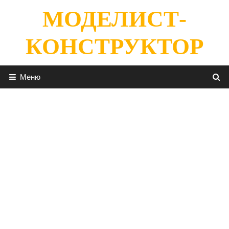
Перейти
МОДЕЛИСТ-
к
содержимому
КОНСТРУКТОР
Меню