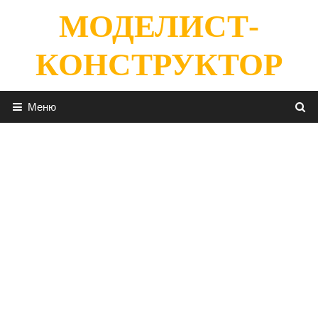
Перейти
МОДЕЛИСТ-
к
содержимому
КОНСТРУКТОР
Меню