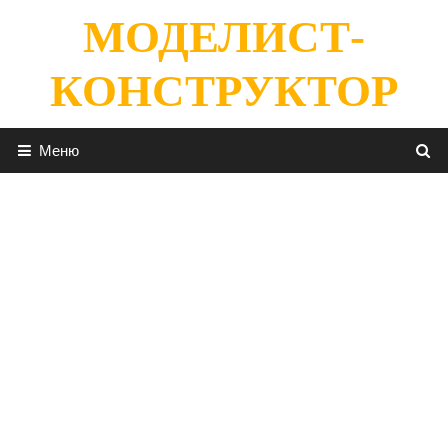
Перейти
МОДЕЛИСТ-
к
содержимому
КОНСТРУКТОР
Меню