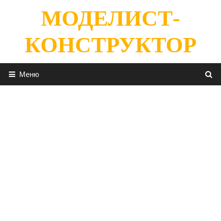
Перейти
МОДЕЛИСТ-
к
содержимому
КОНСТРУКТОР
Меню