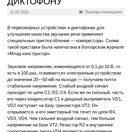
ДИКТОФОНУ
Рубрики
Приборы-помощники
11.03.2025
В переговорных устройствах и диктофонах для
улучшения качества звучания речи применяют
специальные приспособления — компрессоры. Схема
такой приставки была напечатана в болгарском журнале
«Млад конструктор».
Звуковое напряжение, изменяющееся от 0,1 до 10 В, то
есть в 100 раз, «сжимается» электронным устройством
до значения 20—50 мВ на выходе — получаем почти
стабильное напряжение. Слабый входной сигнал
проходит по цепи С2, R2, С4. Если же он сильный, часть
его через конденсатор С1 и диодный выпрямитель VD1,
VD2 поступает на базу транзистора VT2. Он
открывается, и его эмиттерный ток течет по цепи R4,
VD3, VD4. Чем сильнее входной сигнал, тем больше
напряжение на базе VT2. Резистор R2 и внутреннее
сопротивление диода VD4 являются управляемым