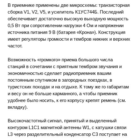
В приемнике применены две микросхемы: транзисторная
сборка V1, V2, V5, и усилитель К1УС744Б. Последний
обеспечивает достаточно высокую выходную мощность
0,5 Вт при сопротивлении нагрузки 4 Ом и напряжении
источника питания 9 В (батарея «Крона»). Конструкция
имеет регуляторы громкости и тембров нижних и верхних
частот.
Возможность «громкого» приема большого числа
станций в сочетании с приятным тембром звучания и
экономичностью сделает радиоприемник вашим
постоянным спутником в загородных поездках, в
туристских походах и на отдыхе. К тому же го габаритам
и весу он не больше карманного, а чтобы приемник
удобнее было носить, к его корпусу крепят ремень (см.
вкладку).
Высокочастотный сигнал, принятый и выделенный
контуром L1С1 магнитной антенны W1, с катушки связи
L3 через разделительный конденсатор C3 поступает на