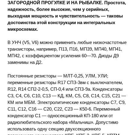
ЗАГОРОДНОЙ ПРОГУЛКЕ И НА РЫБАЛКЕ. Простота,
надежность, более высокие, чем у серийных,
выходная мощность и чувствительность — таковы
достоинства этой конструкции на интегральных
микросхемах.
В УНЧ (V5, V6) можно применить любые низкочастотные
транзисторы, например, П13, П16, МП39, МП40, МП41,
МП42, с коэффициентом усиления 60—70. Диоды Д9
заменимы на Д2.
Постоянные резисторы — МЛТ-0,25, УЛМ, УЛИ;
переменные резисторы R17 СПЗ-3вм с выключателем,
R12, R14 СП2-2-0,5, СП-0,4 или СПЗ-9а. Конденсаторы
С3, С4, С6, С10, С13 — КД, КМ, С5, С8, С14, С15, С21 —
КМ или МБМ. Электролитические конденсаторы С7, С9,
С11, С12, С16 — С20, С22, С23 — К50-6. Переменный
конденсатор С1 — односекционный КП-180 или от
радиолюбительского набора «Мальчиш». Допустимо
использовать одну секцию двухсекционного