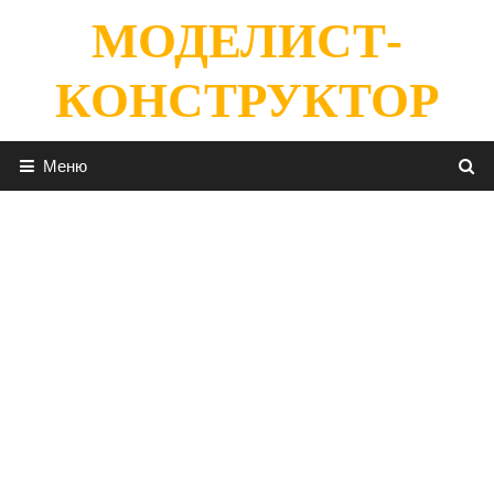
Перейти
МОДЕЛИСТ-
к
содержимому
КОНСТРУКТОР
Меню