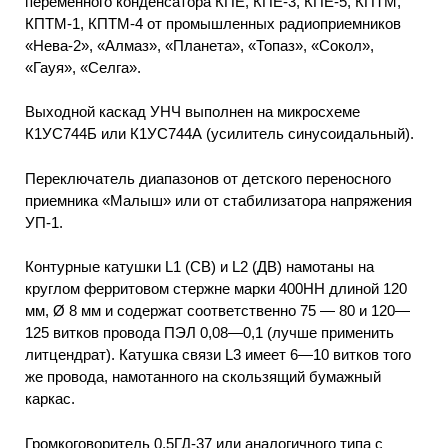
переменного конденсатора КПЕ, КПЕ-3, КПЕ-5, КПТМ,
КПТМ-1, КПТМ-4 от промышленных радиоприемников
«Нева-2», «Алмаз», «Планета», «Топаз», «Сокол»,
«Гауя», «Селга».
Выходной каскад УНЧ выполнен на микросхеме
К1УС744Б или К1УС744А (усилитель синусоидальный).
Переключатель диапазонов от детского переносного
приемника «Малыш» или от стабилизатора напряжения
УП-1.
Контурные катушки L1 (СВ) и L2 (ДВ) намотаны на
круглом ферритовом стержне марки 400НН длиной 120
мм, Ø 8 мм и содержат соответственно 75 — 80 и 120—
125 витков провода ПЭЛ 0,08—0,1 (лучше применить
литцендрат). Катушка связи L3 имеет 6—10 витков того
же провода, намотанного на скользящий бумажный
каркас.
Громкоговоритель 0,5ГД-37 или аналогичного типа с