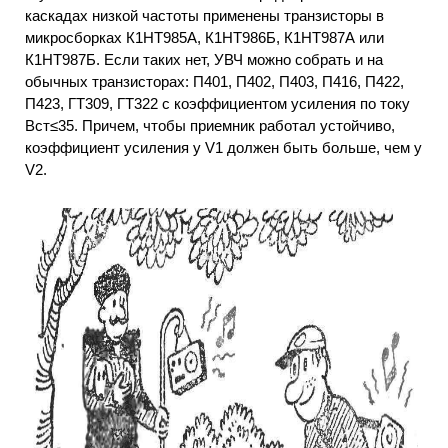
каскадах низкой частоты применены транзисторы в
микросборках К1НТ985А, К1НТ986Б, К1НТ987А или
К1НТ987Б. Если таких нет, УВЧ можно собрать и на
обычных транзисторах: П401, П402, П403, П416, П422,
П423, ГТ309, ГТ322 с коэффициентом усиления по току
Вст≤35. Причем, чтобы приемник работал устойчиво,
коэффициент усиления у V1 должен быть больше, чем у
V2.