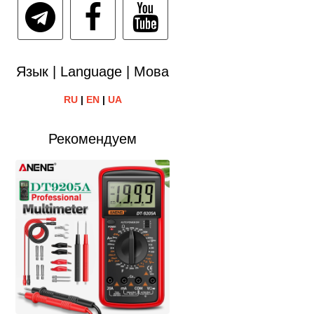
Язык | Language | Мова
RU
|
EN
|
UA
Рекомендуем