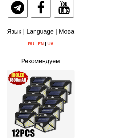
Язык | Language | Мова
RU
|
EN
|
UA
Рекомендуем