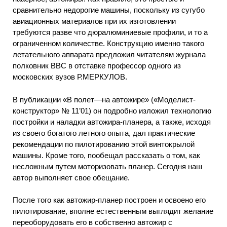
сравнительно недорогие машины, поскольку из сугубо
авиационных материалов при их изготовлении
требуются разве что дюралюминиевые профили, и то а
ограниченном количестве. Конструкцию именно такого
летательного аппарата предложил читателям журнала
полковник ВВС в отставке профессор одного из
московских вузов Р.МЕРКУЛОВ.
В публикации «В полет—на автожире» («Моделист-
конструктор» № 11’01) он подробно изложил технологию
постройки и наладки автожира-планера, а также, исходя
из своего богатого летного опыта, дал практические
рекомендации по пилотированию этой винтокрылой
машины. Кроме того, пообещал рассказать о том, как
несложным путем моторизовать планер. Сегодня наш
автор выполняет свое обещание.
После того как автожир-планер построен и освоено его
пилотирование, вполне естественным выглядит желание
переоборудовать его в собственно автожир с