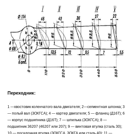
Переходник:
1 —хвостовик коленчатого вала двигателя; 2—сегментная шпонка; 3
— полый вал (ЗОХГСА); 4 — картер двигателя; 5 — фланец (Д16Т); 6
— корпус подшипника (Д16Т); 7 — шпилька (ЗОХГСА); 8 —
подшипник 36207 (46207 или 207); 9 — винтовая втулка (сталь 30);
10 — посадочная втулка (ЗОХГСА, ЗОХГА или сталь 40); 11 —