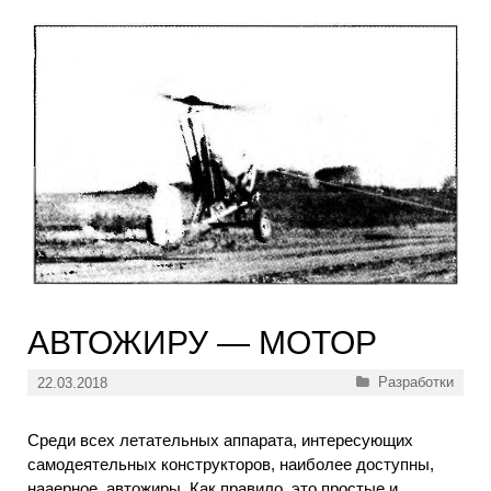
АВТОЖИРУ — МОТОР
Рубрики
Разработки
22.03.2018
Среди всех летательных аппарата, интересующих
самодеятельных конструкторов, наиболее доступны,
нааерное, автожиры. Как правило, это простые и