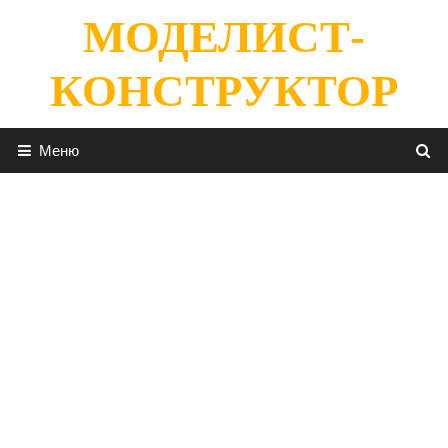
Перейти
МОДЕЛИСТ-
к
содержимому
КОНСТРУКТОР
Меню