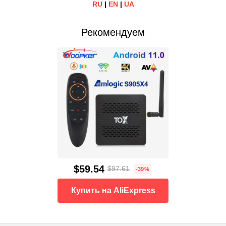
RU
|
EN
|
UA
Рекомендуем
$59.54
$97.61
-39%
Купить на AliExpress