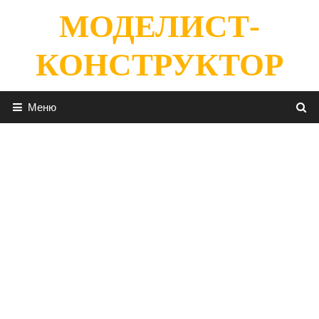
Перейти
МОДЕЛИСТ-
к
содержимому
КОНСТРУКТОР
Меню