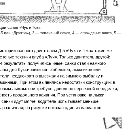
ии санок «Чук и Гек»:
-5 или «Дружба»), 3 — топливный бачок, 4 — ограждение винта, 5 —
оторизованного двигателем Д-5 «Чука и Гека» такие же
е юные техники клуба «Луч». Только двигатель другой:
 И результаты получились иные: санки стали намного
ваны для буксировки конькобежцев, лыжников или
оители неоднократно выезжали на зимнюю рыбалку и
ашинами. При этом выявились недостатки конструкций; в
ковым лыжам: они требуют довольно серьезной переделки,
ность продольного качания. При установке на лыжи
, санки идут мягче, водитель испытывает меньше
 различная; на рисунке показан один из вариантов.