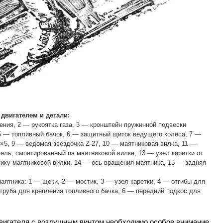
 двигателем и детали:
ения, 2 — рукоятка газа, 3 — кронштейн пружинной подвески
 5 — топливный бачок, 6 — защитный щиток ведущего колеса, 7 —
×5, 9 — ведомая звездочка Z-27, 10 — маятниковая вилка, 11 —
тель, смонтированный па маятниковой вилке, 13 — узел каретки от
тику маятниковой вилки, 14 — ось вращения маятника, 15 — задняя
аятника: 1 — щеки, 2 — мостик, 3 — узел каретки, 4 — отгибы для
труба для крепления топливного бачка, 6 — передний подкос для
 двигателя с воздушным винтом необходимо особое внимание