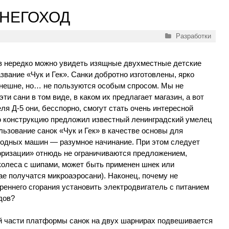
СНЕГОХОД
Рубрики
Разработки
в нередко можно увидеть изящные двухместные детские
азвание «Чук и Гек». Санки добротно изготовлены, ярко
нешне, но… не пользуются особым спросом. Мы не
ти сани в том виде, в каком их предлагает магазин, а вот
ля Д-5 они, бесспорно, смогут стать очень интересной
ую конструкцию предложил известный ленинградский умелец
льзование санок «Чук и Гек» в качестве основы для
ходных машин — разумное начинание. При этом следует
торизации» отнюдь не ограничиваются предложением,
колеса с шипами, может быть применен шнек или
е получатся микроаэросани). Наконец, почему не
реннего сгорания установить электродвигатель с питанием
дов?
ей части платформы санок на двух шарнирах подвешивается