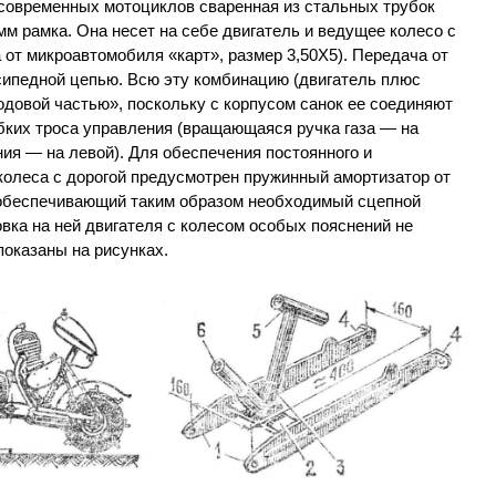
современных мотоциклов сваренная из стальных трубок
мм рамка. Она несет на себе двигатель и ведущее колесо с
от микроавтомобиля «карт», размер 3,50X5). Передача от
сипедной цепью. Всю эту комбинацию (двигатель плюс
одовой частью», поскольку с корпусом санок ее соединяют
ибких троса управления (вращающаяся ручка газа — на
ния — на левой). Для обеспечения постоянного и
колеса с дорогой предусмотрен пружинный амортизатор от
 обеспечивающий таким образом необходимый сцепной
овка на ней двигателя с колесом особых пояснений не
показаны на рисунках.