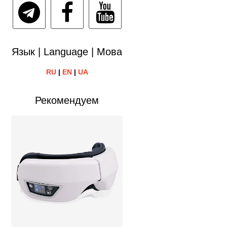
Язык | Language | Мова
RU
|
EN
|
UA
Рекомендуем