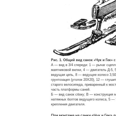
Рис. 1. Общий вид санок «Чук и Гек» с
А — вид в 3/4 спереди: 1 — рычаг сцепл
маятниковой вилки, 4 — двигатель Д-5,
ведущая цепь, 8 — ведущее колесо 3,50
грунтозацеп (уголок 20X20), 12 — глуши
старого велосипеда, приваренный к мос
часть платформы саней.
Б — вид санок сбоку; В — конструкция м
натяжных болтов ведущего колеса, 5 — 
крепления двигателя.
При монтаже на санки «Чук и Гек»