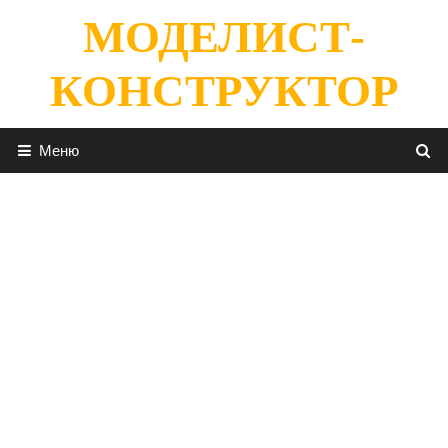
Перейти
МОДЕЛИСТ-
к
содержимому
КОНСТРУКТОР
Меню