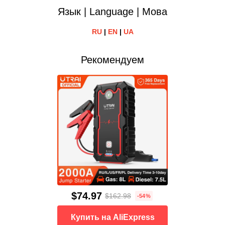
Язык | Language | Мова
RU
|
EN
|
UA
Рекомендуем
$74.97
$162.98
-54%
Купить на AliExpress