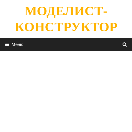
Перейти
МОДЕЛИСТ-
к
содержимому
КОНСТРУКТОР
Меню