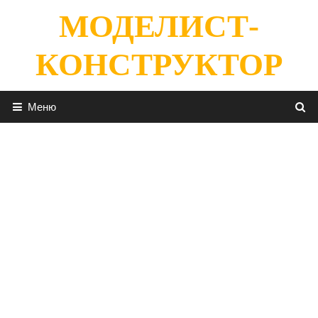
Перейти
МОДЕЛИСТ-
к
содержимому
КОНСТРУКТОР
Меню