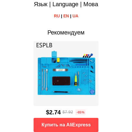
Язык | Language | Мова
RU
|
EN
|
UA
Рекомендуем
$2.74
$7.92
-65%
Купить на AliExpress