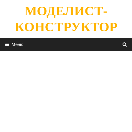
Перейти
МОДЕЛИСТ-
к
содержимому
КОНСТРУКТОР
Меню