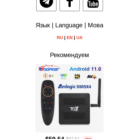
Язык | Language | Мова
RU
|
EN
|
UA
Рекомендуем
$59.54
$97.61
-39%