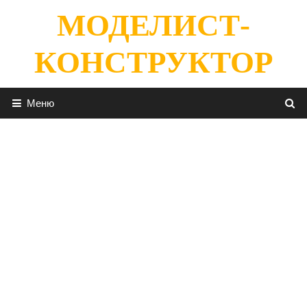
Перейти
МОДЕЛИСТ-
к
содержимому
КОНСТРУКТОР
Меню