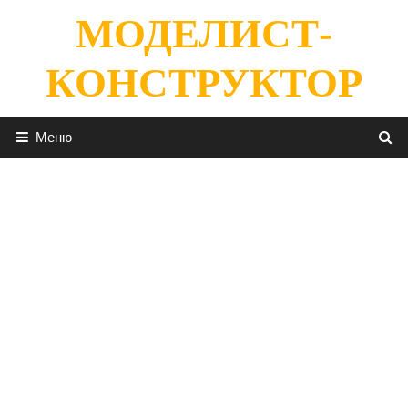
Перейти
МОДЕЛИСТ-
к
содержимому
КОНСТРУКТОР
Меню