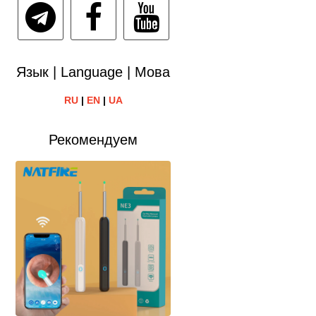
Язык | Language | Мова
RU
|
EN
|
UA
Рекомендуем