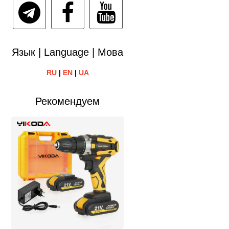
Язык | Language | Мова
RU
|
EN
|
UA
Рекомендуем