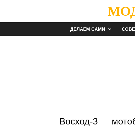
Перейти
МО
к
содержимому
ДЕЛАЕМ САМИ
СОВ
Восход-3 — мото