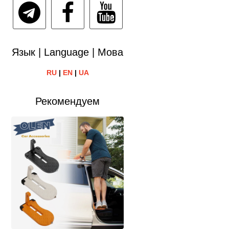
Язык | Language | Мова
RU
|
EN
|
UA
Рекомендуем