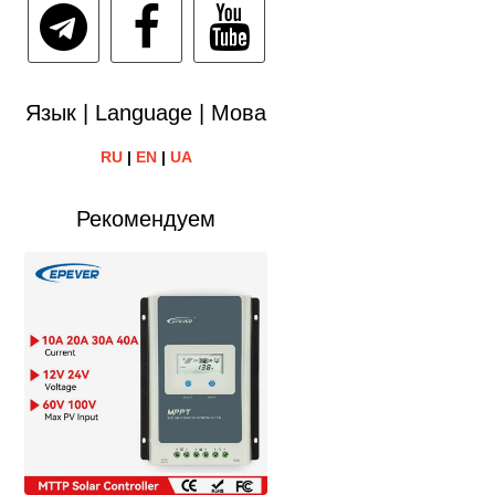
Язык | Language | Мова
RU
|
EN
|
UA
Рекомендуем