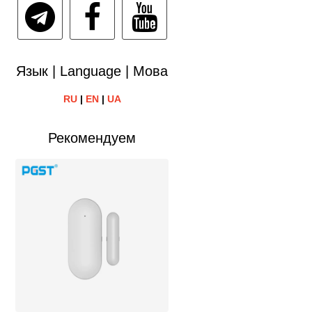
Язык | Language | Мова
RU
|
EN
|
UA
Рекомендуем