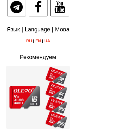
Язык | Language | Мова
RU
|
EN
|
UA
Рекомендуем