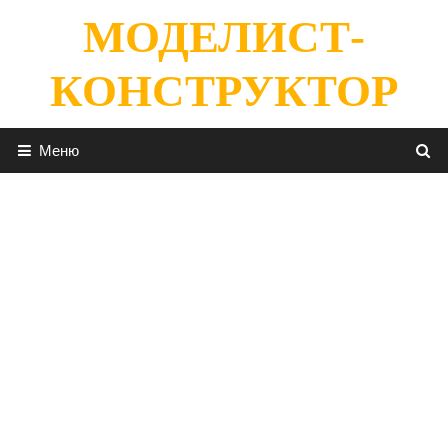
Перейти
МОДЕЛИСТ-
к
содержимому
КОНСТРУКТОР
Меню