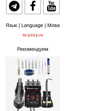
Язык | Language | Мова
RU
|
EN
|
UA
Рекомендуем