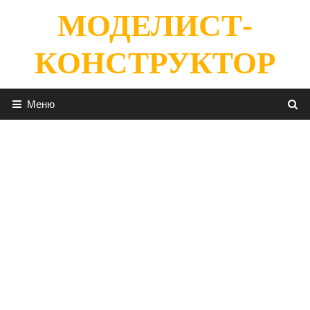
Перейти
МОДЕЛИСТ-
к
содержимому
КОНСТРУКТОР
Меню