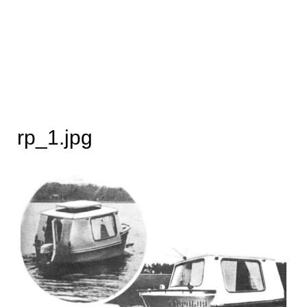
rp_1.jpg