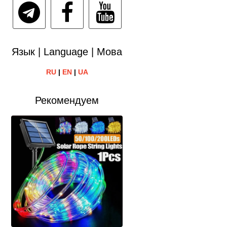
Язык | Language | Мова
RU
|
EN
|
UA
Рекомендуем