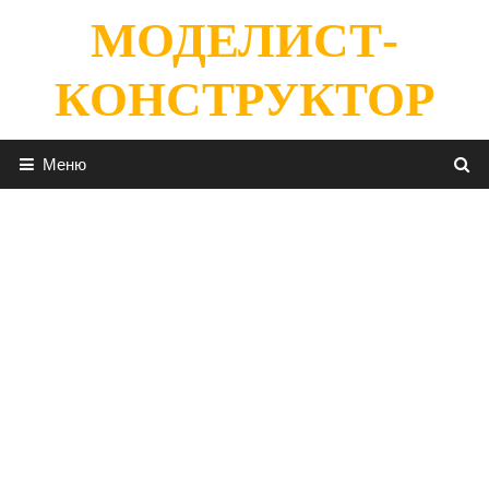
Перейти
МОДЕЛИСТ-
к
содержимому
КОНСТРУКТОР
Меню