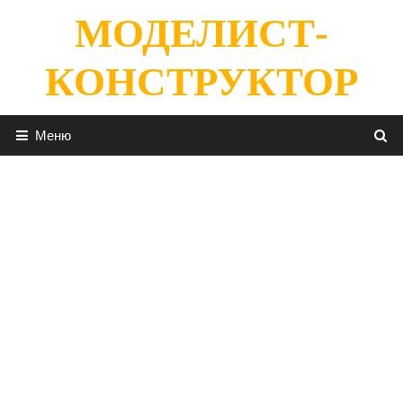
Перейти
МОДЕЛИСТ-
к
содержимому
КОНСТРУКТОР
Меню