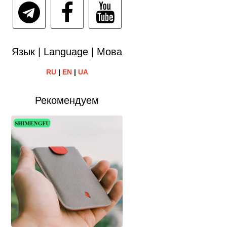
Язык | Language | Мова
RU
|
EN
|
UA
Рекомендуем