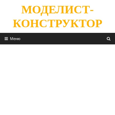
Перейти
МОДЕЛИСТ-
к
содержимому
КОНСТРУКТОР
Меню