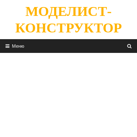
Перейти
МОДЕЛИСТ-
к
содержимому
КОНСТРУКТОР
Меню