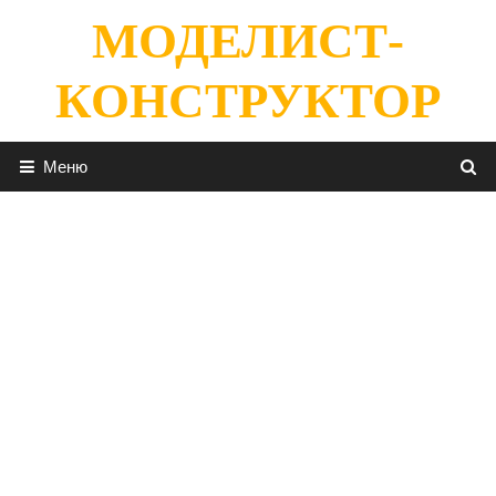
Перейти
МОДЕЛИСТ-
к
содержимому
КОНСТРУКТОР
Меню