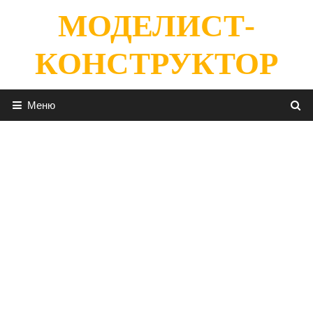
Перейти
МОДЕЛИСТ-
к
содержимому
КОНСТРУКТОР
Меню