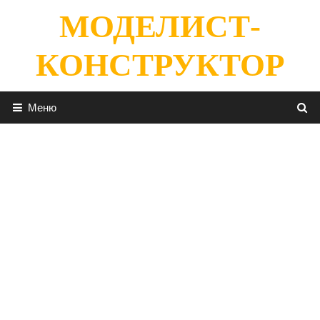
Перейти
МОДЕЛИСТ-
к
содержимому
КОНСТРУКТОР
Меню