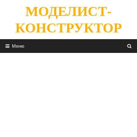
Перейти
МОДЕЛИСТ-
к
содержимому
КОНСТРУКТОР
Меню