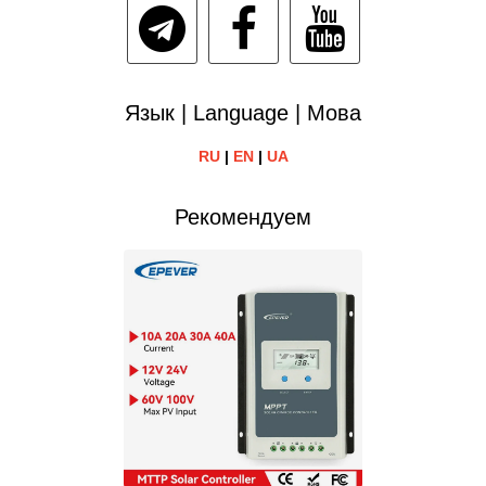
Язык | Language | Мова
RU
|
EN
|
UA
Рекомендуем