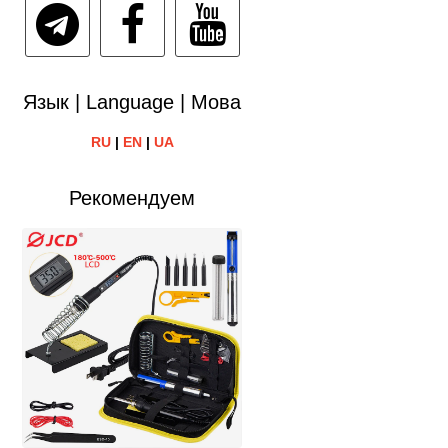
Язык | Language | Мова
RU
|
EN
|
UA
Рекомендуем