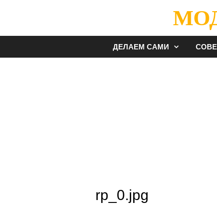
Перейти
МО
к
содержимому
ДЕЛАЕМ САМИ
СОВ
rp_0.jpg